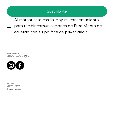
Suscribirte
Al marcar esta casilla, doy mi consentimiento 
para recibir comunicaciones de Pura Menta de 
acuerdo con su política de privacidad.*
info@puramenta.es
Tel:
954 501 468
/
614 914 328
Paseo de las Delicias, 1 , Sevilla, 41001.
Aviso Legal
Política de privacidad
Política de cookies
© 2026 by Pura Menta.