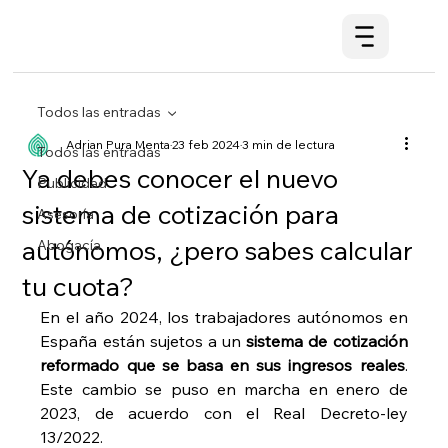
Todos las entradas
Adrian Pura Menta
23 feb 2024
3 min de lectura
Todos las entradas
Ya debes conocer el nuevo
Publicidad
sistema de cotización para
Asesoría
autónomos, ¿pero sabes calcular
Abogacía
tu cuota?
En el año 2024, los trabajadores autónomos en 
España están sujetos a un 
sistema de cotización 
reformado que se basa en sus ingresos reales
. 
Este cambio se puso en marcha en enero de 
2023, de acuerdo con el Real Decreto-ley 
13/2022.