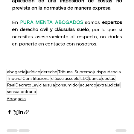
aplicación de una imposición de costas no 
prevista en la normativa de manera expresa
. 
En 
PURA MENTA ABOGADOS
 somos 
expertos 
en derecho civil y cláusulas suelo
, por lo que, si 
necesitas asesoramiento al respecto, no dudes 
en ponerte en contacto con nosotros.
abogacía
jurídico
derecho
Tribunal Supremo
jurisprudencia
TribunalConstitucional
cláusulassuelo
LEC
banco
costas
RealDecretoLey
cláusula
consumidor
acuerdo
extrajudicial
sensucontrario
Abogacía