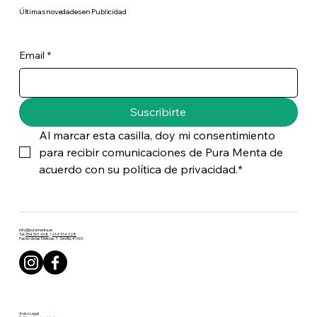
​Últimas novedades en Publicidad
Email
*
Suscribirte
Al marcar esta casilla, doy mi consentimiento 
para recibir comunicaciones de Pura Menta de 
acuerdo con su política de privacidad.*
info@puramenta.es
Tel:
954 501 468
/
614 914 328
Paseo de las Delicias, 1 , Sevilla, 41001.
Aviso Legal