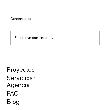
Comentarios
Escribir un comentario...
La administración pública puede prohibir
el uso de signos religiosos a sus
empleados (STJUE)
Proyectos
Servicios
Agencia
FAQ
Blog