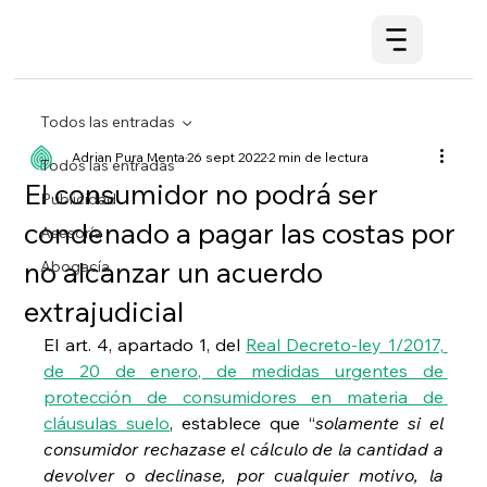
Todos las entradas
Adrian Pura Menta
26 sept 2022
2 min de lectura
Todos las entradas
El consumidor no podrá ser
Publicidad
condenado a pagar las costas por
Asesoría
no alcanzar un acuerdo
Abogacía
extrajudicial
El art. 4, apartado 1, del 
Real Decreto-ley 1/2017, 
de 20 de enero, de medidas urgentes de 
protección de consumidores en materia de 
cláusulas suelo
, establece que “
solamente si el 
consumidor rechazase el cálculo de la cantidad a 
devolver o declinase, por cualquier motivo, la 