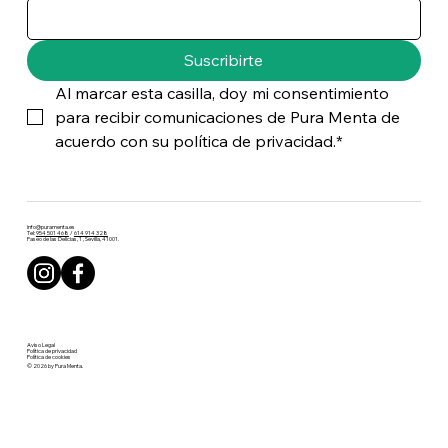
Suscribirte
Al marcar esta casilla, doy mi consentimiento 
para recibir comunicaciones de Pura Menta de 
acuerdo con su política de privacidad.*
info@puramenta.es
Tel:
954 501 468
/
614 914 328
Paseo de las Delicias, 1 , Sevilla, 41001.
Aviso Legal
Política de privacidad
Política de cookies
© 2026 by Pura Menta.