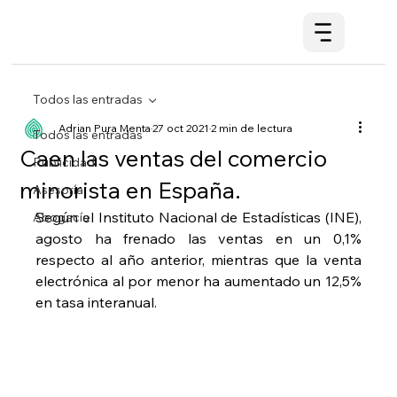
Todos las entradas
Adrian Pura Menta
27 oct 2021
2 min de lectura
Todos las entradas
Caen las ventas del comercio
Publicidad
minorista en España.
Asesoría
Según el Instituto Nacional de Estadísticas (INE), 
Abogacía
agosto ha frenado las ventas en un 0,1% 
respecto al año anterior, mientras que la venta 
electrónica al por menor ha aumentado un 12,5% 
en tasa interanual. 