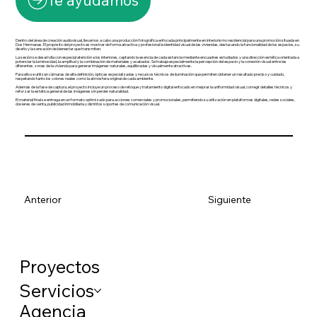
Te ayudamos
Dentro del área de creación audiovisual, llevamos a cabo una producción fotográfica enfocada principalmente en interiorismo residencial para una promoción situada en
Dos Hermanas. El propósito del proyecto es mostrar de forma atractiva y profesional la identidad visual de las viviendas, destacando la funcionalidad de los espacios, su
diseño y la sensación de bienestar que transmiten.
La sesión se desarrolla con especial atención a los interiores, captando la esencia de cada estancia mediante encuadres estudiados y una dirección estética orientada a
potenciar la luminosidad, la amplitud y la combinación de materiales y acabados. Se trabaja especialmente la percepción del espacio y la conexión visual entre las
diferentes zonas de la vivienda para generar imágenes naturales, equilibradas y visualmente atractivas.
Para ello se utilizan cámaras de alta definición, ópticas especializadas y recursos técnicos de iluminación que permiten obtener un resultado preciso y cuidado,
respetando tanto los colores reales como la atmósfera original de cada ambiente.
Además de la fase de captura, el proyecto incluye un proceso de retoque y tratamiento digital enfocado en mejorar la uniformidad visual, corregir detalles técnicos y
reforzar la estética general de las imágenes sin perder naturalidad.
El material final se entrega en un formato optimizado para acciones comerciales y promocionales, permitiendo su utilización en plataformas digitales, redes sociales,
dosieres de venta, publicidad inmobiliaria y distintos soportes de comunicación visual.
Anterior
Siguiente
Proyectos
Servicios
Agencia