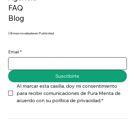
FAQ
Blog
​Últimas novedades en Publicidad
Email
*
Suscribirte
Al marcar esta casilla, doy mi consentimiento 
para recibir comunicaciones de Pura Menta de 
acuerdo con su política de privacidad.*
info@puramenta.es
Tel:
954 501 468
/
614 914 328
Paseo de las Delicias, 1 , Sevilla, 41001.