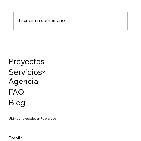
Escribir un comentario...
Ya debes conocer el nuevo sistema de
cotización para autónomos, ¿pero sabes
calcular tu cuota?
Proyectos
Servicios
Agencia
FAQ
Blog
​Últimas novedades en Publicidad
Email
*