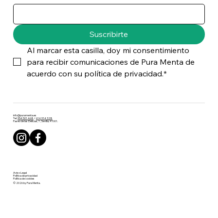
Suscribirte
Al marcar esta casilla, doy mi consentimiento 
para recibir comunicaciones de Pura Menta de 
acuerdo con su política de privacidad.*
info@puramenta.es
Tel:
954 501 468
/
614 914 328
Paseo de las Delicias, 1 , Sevilla, 41001.
Aviso Legal
Política de privacidad
Política de cookies
© 2026 by Pura Menta.