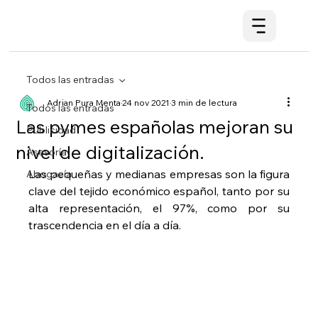
Todos las entradas
Adrian Pura Menta
24 nov 2021
3 min de lectura
Todos las entradas
Las pymes españolas mejoran su
Publicidad
nivel de digitalización.
Asesoría
Las pequeñas y medianas empresas son la figura 
Abogacía
clave del tejido económico español, tanto por su 
alta representación, el 97%, como por su 
trascendencia en el día a día.